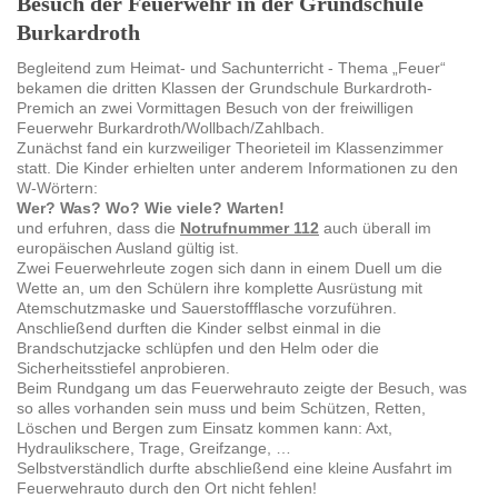
Besuch der Feuerwehr in der Grundschule
Burkardroth
Begleitend zum Heimat- und Sachunterricht - Thema „Feuer“
bekamen die dritten Klassen der Grundschule Burkardroth-
Premich an zwei Vormittagen Besuch von der freiwilligen
Feuerwehr Burkardroth/Wollbach/Zahlbach.
Zunächst fand ein kurzweiliger Theorieteil im Klassenzimmer
statt. Die Kinder erhielten unter anderem Informationen zu den
W-Wörtern:
Wer? Was? Wo? Wie viele? Warten!
und erfuhren, dass die
Notrufnummer 112
auch überall im
europäischen Ausland gültig ist.
Zwei Feuerwehrleute zogen sich dann in einem Duell um die
Wette an, um den Schülern ihre komplette Ausrüstung mit
Atemschutzmaske und Sauerstoffflasche vorzuführen.
Anschließend durften die Kinder selbst einmal in die
Brandschutzjacke schlüpfen und den Helm oder die
Sicherheitsstiefel anprobieren.
Beim Rundgang um das Feuerwehrauto zeigte der Besuch, was
so alles vorhanden sein muss und beim Schützen, Retten,
Löschen und Bergen zum Einsatz kommen kann: Axt,
Hydraulikschere, Trage, Greifzange, …
Selbstverständlich durfte abschließend eine kleine Ausfahrt im
Feuerwehrauto durch den Ort nicht fehlen!