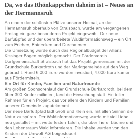
Da, wo das Rhönkäppchen daheim ist – Neues an
der Hermannsruh
An einem der schönsten Plätze unserer Heimat, an der
Hermannsruh oberhalb von Stralsbach, wurde am vergangenen
Freitag ein ganz besonderes Projekt eingeweiht: Der neue
Barfußpfad und der überarbeitete Waldinformationsweg – ein Ort
zum Erleben, Entdecken und Durchatmen.
Die Umsetzung wurde durch das Regionalbudget der Allianz
Kissinger Bogen möglich gemacht. Der Förderverein
Dorfgemeinschaft Stralsbach hat das Projekt gemeinsam mit der
Grundschule Burkardroth und der Marktgemeinde auf den Weg
gebracht. Rund 6.000 Euro wurden investiert, 4.000 Euro kamen
aus Fördermitteln.
Ein Ort für Kinder, Familien und Naturfreunde
Am großen Sponsorenlauf der Grundschule Burkardroth, bei dem
über 300 Kinder mitliefen, fand die Einweihung statt. Ein toller
Rahmen für ein Projekt, das vor allem den Kindern und Familien
unserer Gemeinde zugutekommt.
Der neue Barfußpfad lädt Groß und Klein ein, mit allen Sinnen die
Natur zu spüren. Der Waldinformationsweg wurde mit viel Liebe
neu gestaltet – mit wetterfesten Tafeln, die über Tiere, Bäume und
den Lebensraum Wald informieren. Die Inhalte wurden von den
Kindern der Umwelt-AG beigesteuert.