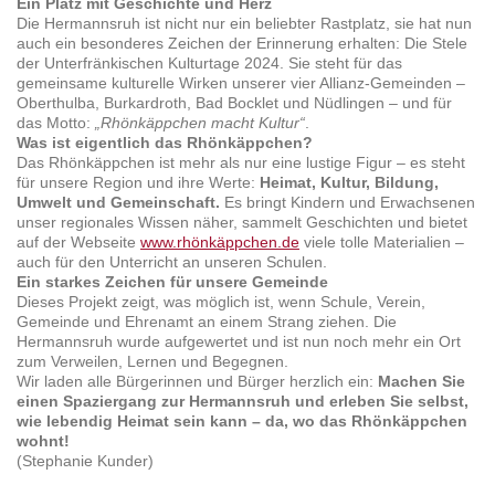
Ein Platz mit Geschichte und Herz
Die Hermannsruh ist nicht nur ein beliebter Rastplatz, sie hat nun
auch ein besonderes Zeichen der Erinnerung erhalten: Die Stele
der Unterfränkischen Kulturtage 2024. Sie steht für das
gemeinsame kulturelle Wirken unserer vier Allianz-Gemeinden –
Oberthulba, Burkardroth, Bad Bocklet und Nüdlingen – und für
das Motto:
„Rhönkäppchen macht Kultur“
.
Was ist eigentlich das Rhönkäppchen?
Das Rhönkäppchen ist mehr als nur eine lustige Figur – es steht
für unsere Region und ihre Werte:
Heimat, Kultur, Bildung,
Umwelt und Gemeinschaft.
Es bringt Kindern und Erwachsenen
unser regionales Wissen näher, sammelt Geschichten und bietet
auf der Webseite
www.rhönkäppchen.de
viele tolle Materialien –
auch für den Unterricht an unseren Schulen.
Ein starkes Zeichen für unsere Gemeinde
Dieses Projekt zeigt, was möglich ist, wenn Schule, Verein,
Gemeinde und Ehrenamt an einem Strang ziehen. Die
Hermannsruh wurde aufgewertet und ist nun noch mehr ein Ort
zum Verweilen, Lernen und Begegnen.
Wir laden alle Bürgerinnen und Bürger herzlich ein:
Machen Sie
einen Spaziergang zur Hermannsruh und erleben Sie selbst,
wie lebendig Heimat sein kann – da, wo das Rhönkäppchen
wohnt!
(Stephanie Kunder)