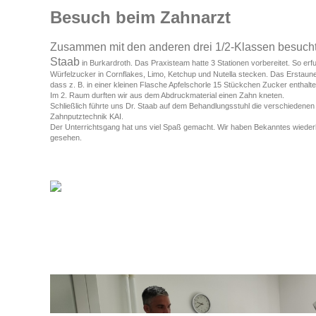
Besuch beim Zahnarzt
Zusammen mit den anderen drei 1/2-Klassen besuchte
Staab
in Burkardroth. Das Praxisteam hatte 3 Stationen vorbereitet. So erf
Würfelzucker in Cornflakes, Limo, Ketchup und Nutella stecken. Das Erstaun
dass z. B. in einer kleinen Flasche Apfelschorle 15 Stückchen Zucker enthalte
Im 2. Raum durften wir aus dem Abdruckmaterial einen Zahn kneten.
Schließlich führte uns Dr. Staab auf dem Behandlungsstuhl die verschiedenen G
Zahnputztechnik KAI.
Der Unterrichtsgang hat uns viel Spaß gemacht. Wir haben Bekanntes wiederh
gesehen.