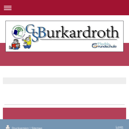
Login
Druckversion
|
Sitemap