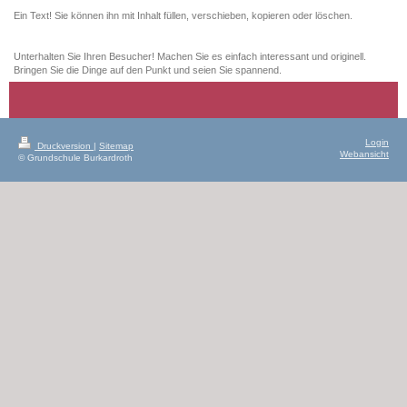
Ein Text! Sie können ihn mit Inhalt füllen, verschieben, kopieren oder löschen.
Unterhalten Sie Ihren Besucher! Machen Sie es einfach interessant und originell.
Bringen Sie die Dinge auf den Punkt und seien Sie spannend.
Login
Druckversion
|
Sitemap
Webansicht
© Grundschule Burkardroth