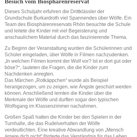
Besuch vom Biosphärenreservat
Dieses Schuljahr erfuhren die Drittklässler der
Grundschule Burkardroth viel Spannendes über Wölfe. Ein
Team des Biosphärenreservats Rh
ön besuchte die Schule
und leitete die Kinder mit viel Begeisterung und
anschaulichem Material durch das faszinierende Thema.
Zu Beginn der Veranstaltung wurden die Schülerinnen und
Schüler eingeladen, über Wölfe in Filmen nachzudenken.
„In welchen Filmen kommt der Wolf vor? Ist er dort gut oder
b
ö
se?
“
, lauteten die Fragen, die die Kinder zum
Nachdenken anregten.
Das Märchen „Rotkäppchen“ wurde als Beispiel
herangezogen, um zu zeigen, wie
Ä
ngste geschürt werden
k
ö
nnen. Anschließend lernten die Kinder über die
Merkmale der Wölfe und durften sogar den typischen
Wolfsgang im Klassenzimmer nachahmen.
Großen Spaß hatten die Kinder bei den Spielen in der
Turnhalle, die das Rudelverhalten der Wölfe
verdeutlichten. Eine kreative Abwandlung von „Mensch
ärgere dich nicht“ f
ö
rderte das Verständnis für das Leben