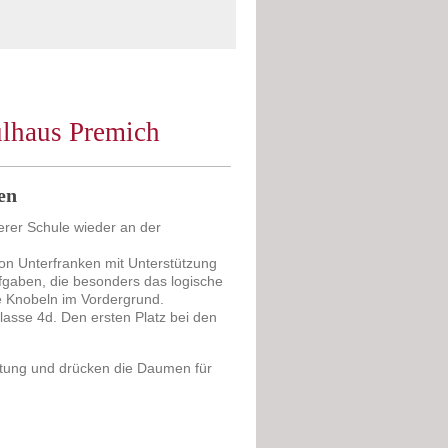
ulhaus Premich
en
erer Schule wieder an der
von Unterfranken mit Unterstützung
ufgaben, die besonders das logische
e Knobeln im Vordergrund.
asse 4d. Den ersten Platz bei den
eistung und drücken die Daumen für