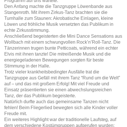
Programm auf uns wartete.
Den Anfang machte die Tanzgruppe Löwenbande aus
Stangenroth. Mit ihrem Zirkus-Tanz brachten sie die
Turnhalle zum Staunen: Akrobatische Einlagen, kleine
Löwen und fröhliche Musik versetzten das Publikum in
echte Zirkusstimmung.
Anschließend begeisterten die Mini Dance Sensations aus
Wollbach mit einem schwungvollen Rock’n’Roll-Tanz. Die
Tänzerinnen trugen bunte Petticoats, während ein echter
Elvis mit ihnen tanzte! Die mitreißende Musik und die
energiegeladenen Bewegungen sorgten für beste
Stimmung in der Halle.
Trotz vieler krankheitsbedingter Ausfälle trat die
Tanzgruppe aus Gefäll mit ihrem Tanz “Rund um die Welt”
auf – und das mit großem Erfolg! Mit viel Freude und
Einsatz präsentierten sie einen abwechslungsreichen
Tanz, der das Publikum begeisterte.
Natürlich durfte auch das gemeinsame Tanzen nicht
fehlen! Beim Fliegerlied bewegten sich alle Kinder voller
Freude mit.
Ein weiteres Highlight war der traditionelle Laufsteg, auf
dem verschiedene Kostümgruppen aufgerufen wurden: