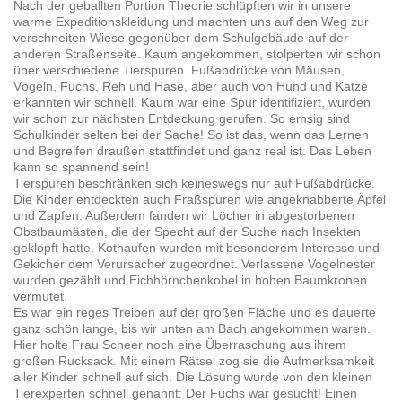
Nach der geballten Portion Theorie schlüpften wir in unsere
warme Expeditionskleidung und machten uns auf den Weg zur
verschneiten Wiese gegenüber dem Schulgebäude auf der
anderen Straßenseite. Kaum angekommen, stolperten wir schon
über verschiedene Tierspuren. Fußabdrücke von Mäusen,
Vögeln, Fuchs, Reh und Hase, aber auch von Hund und Katze
erkannten wir schnell. Kaum war eine Spur identifiziert, wurden
wir schon zur nächsten Entdeckung gerufen. So emsig sind
Schulkinder selten bei der Sache! So ist das, wenn das Lernen
und Begreifen draußen stattfindet und ganz real ist. Das Leben
kann so spannend sein!
Tierspuren beschränken sich keineswegs nur auf Fußabdrücke.
Die Kinder entdeckten auch Fraßspuren wie angeknabberte Äpfel
und Zapfen. Außerdem fanden wir Löcher in abgestorbenen
Obstbaumästen, die der Specht auf der Suche nach Insekten
geklopft hatte. Kothaufen wurden mit besonderem Interesse und
Gekicher dem Verursacher zugeordnet. Verlassene Vogelnester
wurden gezählt und Eichhörnchenkobel in hohen Baumkronen
vermutet.
Es war ein reges Treiben auf der großen Fläche und es dauerte
ganz schön lange, bis wir unten am Bach angekommen waren.
Hier holte Frau Scheer noch eine Überraschung aus ihrem
großen Rucksack. Mit einem Rätsel zog sie die Aufmerksamkeit
aller Kinder schnell auf sich. Die Lösung wurde von den kleinen
Tierexperten schnell genannt: Der Fuchs war gesucht! Einen