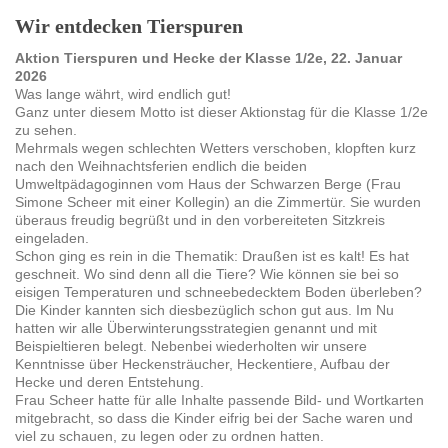
Wir entdecken Tierspuren
Aktion Tierspuren und Hecke der Klasse 1/2e, 22. Januar
2026
Was lange währt, wird endlich gut!
Ganz unter diesem Motto ist dieser Aktionstag für die Klasse 1/2e
zu sehen.
Mehrmals wegen schlechten Wetters verschoben, klopften kurz
nach den Weihnachtsferien endlich die beiden
Umweltpädagoginnen vom Haus der Schwarzen Berge (Frau
Simone Scheer mit einer Kollegin) an die Zimmertür. Sie wurden
überaus freudig begrüßt und in den vorbereiteten Sitzkreis
eingeladen.
Schon ging es rein in die Thematik: Draußen ist es kalt! Es hat
geschneit. Wo sind denn all die Tiere? Wie können sie bei so
eisigen Temperaturen und schneebedecktem Boden überleben?
Die Kinder kannten sich diesbezüglich schon gut aus. Im Nu
hatten wir alle Überwinterungsstrategien genannt und mit
Beispieltieren belegt. Nebenbei wiederholten wir unsere
Kenntnisse über Heckensträucher, Heckentiere, Aufbau der
Hecke und deren Entstehung.
Frau Scheer hatte für alle Inhalte passende Bild- und Wortkarten
mitgebracht, so dass die Kinder eifrig bei der Sache waren und
viel zu schauen, zu legen oder zu ordnen hatten.